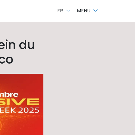
FR
MENU
sein du
co