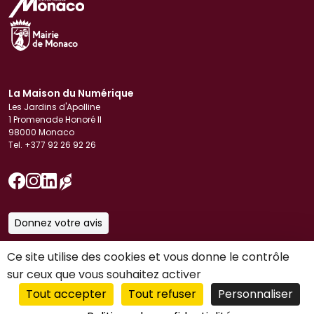
La Maison du Numérique
Les Jardins d'Apolline
1 Promenade Honoré II
98000 Monaco
Tel. +377 92 26 92 26
Donnez votre avis
Télécharger notre brochure
Ce site utilise des cookies et vous donne le contrôle
Politique de Gestion des Cookies
Informations légales et protection des données
sur ceux que vous souhaitez activer
Accessibilité
Tout accepter
Tout refuser
Personnaliser