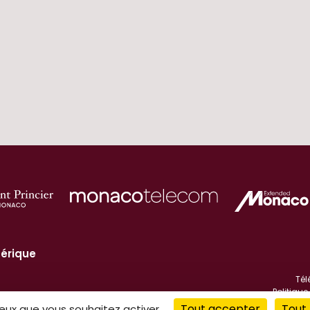
érique
Tél
Politiqu
Informations l
Tout accepter
Tout 
ceux que vous souhaitez activer